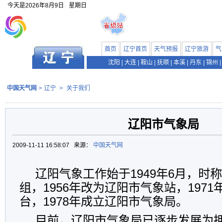
今天是
2026年8月9日
星期日
首页
辽宁首页
天气预报
辽宁旅游
气
沈阳
|
大连
|
鞍山
|
抚顺
|
本溪
|
丹东
|
锦州
|
中国天气网
>
辽宁
>
关于我们
辽阳市气象局
2009-11-11 16:58:07 来源：
中国天气网
辽阳气象工作始于1949年6月，时
组，1956年改为辽阳市气象站，197
台，1978年成立辽阳市气象局。
目前，辽阳市气象局已逐步发展为