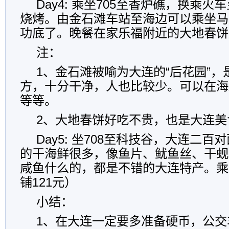
Day4: 乘坐705至香炉礁，换乘
烧烤。由金石滩车站至海边可以乘坐马
功底了。晚餐在家乐福附近的大地春饼
注：
1、金石滩被喻为大连的“后花园”
方，十分干净，人也比较少。可以在海
等等。
2、大地春饼好吃不贵，也是大连美
Day5: 坐708至科技谷，大连二
的干海鲜很多，像鱼片、鱿鱼丝、干蚬
咸鱼什么的，都是不错的大连特产。乘
铺121元）
小结：
1、在大连一定要多准备硬币，公交