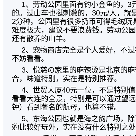
1、劳动公园里面有钓小金鱼的，3元
的。过山车也挺刺激的，30元/人，就
2分种。公园里有很多扔币可得毛绒玩
难度极大，建议不要浪费钱。劳动公园
还有散养的山羊。
2、宠物商店完全是个人爱好，不过
不妨看看。
3、悦慈の家里的麻辣烫是北京的麻
合，味道特别，实在是特别推荐。
4、世贸大厦40元一位，不是特别
看看大连的全景，特别是可以通过望远镜
钟）看到著名的航母，也算不错。
5、东海公园也就是海之韵广场，除
豹比较好玩外，实在没有什么特别之处