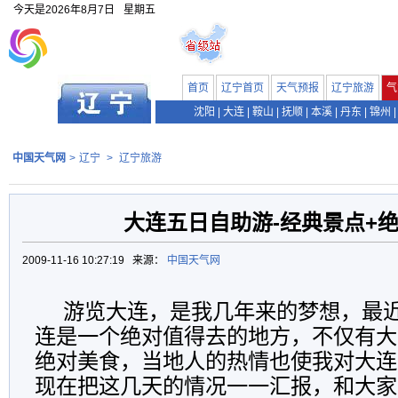
今天是
2026年8月7日
星期五
首页
辽宁首页
天气预报
辽宁旅游
气
沈阳
|
大连
|
鞍山
|
抚顺
|
本溪
|
丹东
|
锦州
|
中国天气网
>
辽宁
>
辽宁旅游
大连五日自助游-经典景点+
2009-11-16 10:27:19 来源：
中国天气网
游览大连，是我几年来的梦想，最
连是一个绝对值得去的地方，不仅有大
绝对美食，当地人的热情也使我对大连
现在把这几天的情况一一汇报，和大家