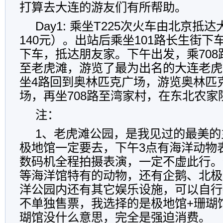
打算去大连的游友们有所帮助。
Day1: 乘坐T225次火车由北京抵
140元）。出站后乘坐101路长生街下
下车，抵达朋友家。下午出发，乘708
至老虎滩，游览了最为出名的大连老虎
坐4路回到奥林匹克广场，游览奥林匹
场，再坐708路至湾家村，在东北农家
注：
1、老虎滩公园，是我见过的最美的
极地馆一定要去，下午3点有海洋动物
数码机全程拍摄表演，一定不虚此行。
等海洋馆特有的动物，还有企鹅、北极
洋公园内还有其它娱乐设施，可以自行
不单独售票，我选择的是极地馆+珊瑚馆
瑚馆没什么意思，完全是强迫消费。