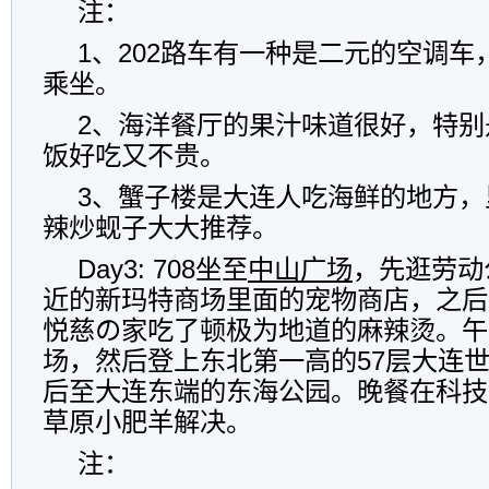
注：
1、202路车有一种是二元的空调
乘坐。
2、海洋餐厅的果汁味道很好，特别
饭好吃又不贵。
3、蟹子楼是大连人吃海鲜的地方，
辣炒蚬子大大推荐。
Day3: 708坐至
中山广场
，先逛劳动
近的新玛特商场里面的宠物商店，之后
悦慈の家吃了顿极为地道的麻辣烫。午
场，然后登上东北第一高的57层大连
后至大连东端的东海公园。晚餐在科技
草原小肥羊解决。
注：