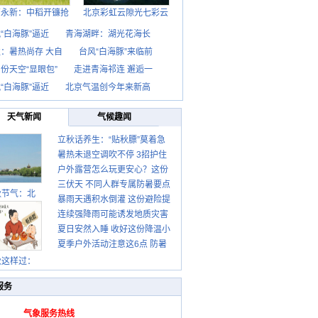
西永新：中稻开镰抢
北京彩虹云隙光七彩云
“白海豚”逼近
青海湖畔：湖光花海长
：暑热尚存 大自
台风“白海豚”来临前
份天空“显眼包”
走进青海祁连 邂逅一
“白海豚”逼近
北京气温创今年来新高
天气新闻
气候趣闻
立秋话养生：“贴秋膘”莫着急
暑热未退空调吹不停 3招护住
先清暑再防燥
户外露营怎么玩更安心？这份
肩颈不酸痛
三伏天 不同人群专属防暑要点
攻略请收好
秋节气：北
暴雨天遇积水倒灌 这份避险提
请收好
连续强降雨可能诱发地质灾害
示请收好
夏日安然入睡 收好这份降温小
这些前兆要知道
夏季户外活动注意这6点 防暑
贴士
健身两不误
秋这样过：
服务
气象服务热线