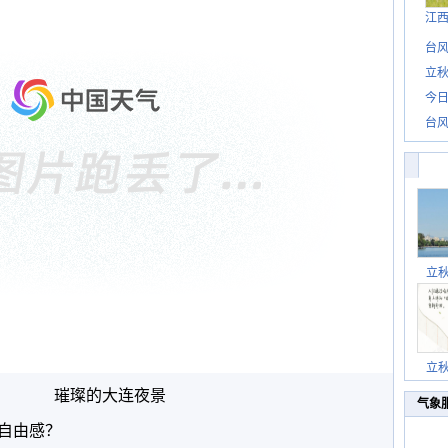
江
台风
立秋
今日
台风
立
立
璀璨的大连夜景
气象
自由感？