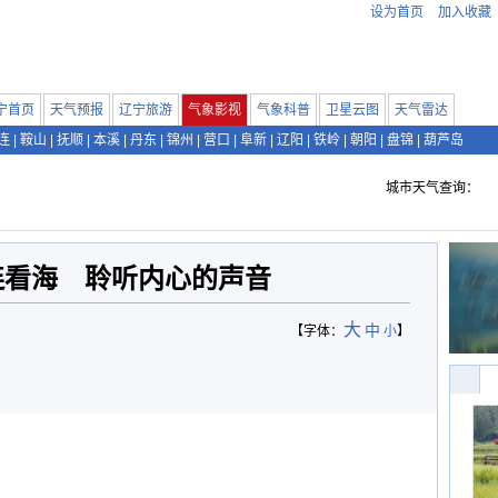
设为首页
加入收藏
宁首页
天气预报
辽宁旅游
气象影视
气象科普
卫星云图
天气雷达
连
|
鞍山
|
抚顺
|
本溪
|
丹东
|
锦州
|
营口
|
阜新
|
辽阳
|
铁岭
|
朝阳
|
盘锦
|
葫芦岛
城市天气查询：
连看海 聆听内心的声音
大
中
【字体：
小
】