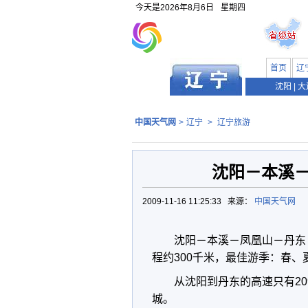
今天是
2026年8月6日
星期四
首页
辽
沈阳
|
大
中国天气网
>
辽宁
>
辽宁旅游
沈阳－本溪
2009-11-16 11:25:33 来源：
中国天气网
沈阳－本溪－凤凰山－丹东
程约300千米，最佳游季：春、
从沈阳到丹东的高速只有20
城。