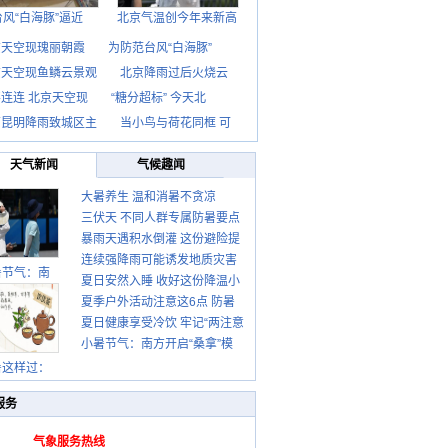
台风“白海豚”逼近
北京气温创今年来新高
京天空现瑰丽朝霞
为防范台风“白海豚”
京天空现鱼鳞云景观
北京降雨过后火烧云
连连 北京天空现
“糖分超标” 今天北
南昆明降雨致城区主
当小鸟与荷花同框 可
天气新闻
气候趣闻
大暑养生 温和消暑不贪凉
三伏天 不同人群专属防暑要点
暴雨天遇积水倒灌 这份避险提
请收好
连续强降雨可能诱发地质灾害
示请收好
暑节气：南
夏日安然入睡 收好这份降温小
这些前兆要知道
夏季户外活动注意这6点 防暑
贴士
夏日健康享受冷饮 牢记“两注意
健身两不误
小暑节气：南方开启“桑拿”模
一控制”
式 北方陆续进入雨季
暑这样过：
服务
气象服务热线