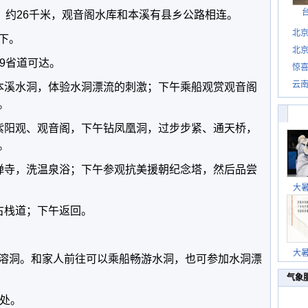
道，约26千米，观音阁水库和本溪有县乡公路相连。
北
下。
北
9省道可达。
惊
惊喜
云
观本溪水洞，体验水洞漂流的刺激；下午乘船观赏观音阁
。
观紫阳观、观音阁，下午钻凤凰洞，过步步紧、通天桥，
。
峰禅寺，洗温泉浴；下午参观抗美援朝纪念塔，然后品尝
大
古栈道；下午返回。
大
溶洞。和家人前往可以乘船畅游水洞，也可参加水洞漂
气象
米处。