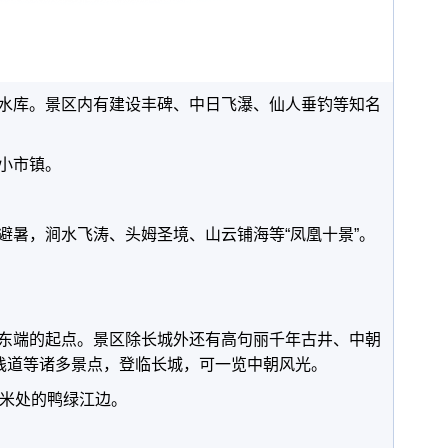
水库。景区内有建设丰碑、中日飞瀑、仙人垂钓等知名
小市镇。
避暑，涧水飞涛、头姆圣境、山云铺海等“凤凰十景”。
东端的起点。景区除长城外还有高句丽千年古井、中朝
古栈道等诸多景点，登临长城，可一览中朝风光。
千米处的鸭绿江边。