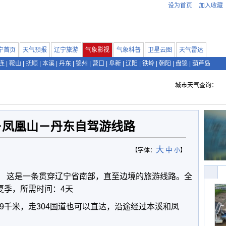
设为首页
加入收藏
宁首页
天气预报
辽宁旅游
气象影视
气象科普
卫星云图
天气雷达
连
|
鞍山
|
抚顺
|
本溪
|
丹东
|
锦州
|
营口
|
阜新
|
辽阳
|
铁岭
|
朝阳
|
盘锦
|
葫芦岛
城市天气查询：
－凤凰山－丹东自驾游线路
大
中
【字体：
小
】
 这是一条贯穿辽宁省南部，直至边境的旅游线路。全
夏季，所需时间：4天
9千米，走304国道也可以直达，沿途经过本溪和凤