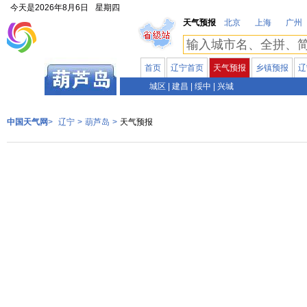
今天是
2026年8月6日
星期四
天气预报
北京
上海
广州
首页
辽宁首页
天气预报
乡镇预报
辽
辽宁
城区
|
建昌
|
绥中
|
兴城
中国天气网
>
辽宁
>
葫芦岛
>
天气预报