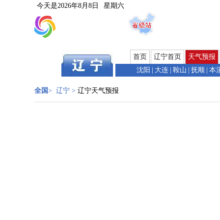
今天是
2026年8月8日
星期六
首页
辽宁首页
天气预报
沈阳
|
大连
|
鞍山
|
抚顺
|
本
全国
>
辽宁
>
辽宁天气预报