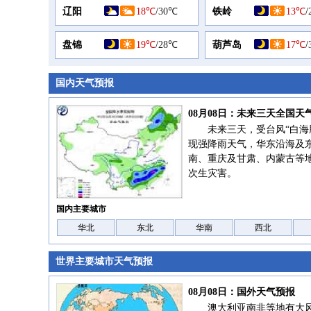
辽阳
18℃
/
30℃
铁岭
13℃
/
盘锦
19℃
/
28℃
葫芦岛
17℃
/
国内天气预报
08月08日：未来三天全国天
未来三天，受台风“白海
现强降雨天气，华东沿海及
南、重庆及甘肃、内蒙古等
次生灾害。
国内主要城市
华北
东北
华南
西北
世界主要城市天气预报
08月08日：国外天气预报
澳大利亚南非等地有大